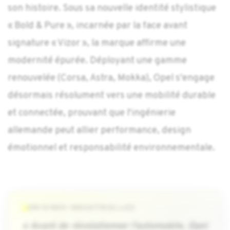
son histoire. Sous sa nouvelle identité stylistique
« Bold & Pure », incarnée par la face avant
signature « Vizor », la marque affirme une
modernité épurée. Déployant une gamme
renouvelée (Corsa, Astra, Mokka), Opel s'engage
désormais résolument vers une mobilité durable
et connectée, prouvant que l'ingénierie
allemande peut allier performance, design
émotionnel et responsabilité environnementale.
ORIGINES INDUSTRIELLES
« Avant de révolutionner l'automobile, Opel