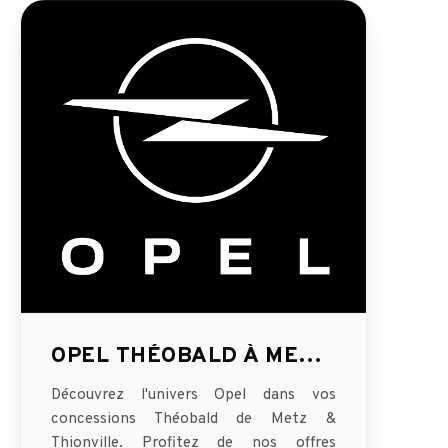
OPEL THÉOBALD À METZ & THIONVILLE
Découvrez l'univers Opel dans vos
concessions Théobald de Metz &
Thionville. Profitez de nos offres