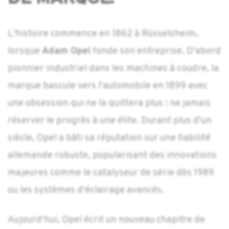
L'histoire commence en 1862 à Rüsselsheim,
lorsque
Adam Opel
fonde son entreprise. D’abord
pionnier industriel dans les machines à coudre, la
marque bascule vers l'automobile en 1899 avec
une obsession qui ne la quittera plus : ne jamais
réserver le progrès à une élite. Durant plus d'un
siècle, Opel a bâti sa réputation sur une fiabilité
allemande robuste, popularisant des innovations
majeures comme le catalyseur de série dès 1989
ou les systèmes d'éclairage avancés.
Aujourd'hui, Opel écrit un nouveau chapitre de