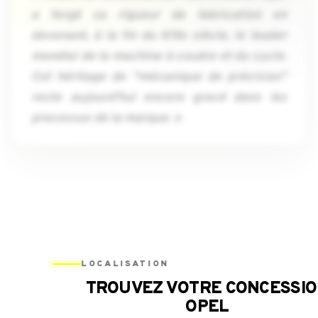
a forgé sa rigueur de fabrication en
devenant, à la fin du XIXe siècle, le leader
mondial de la machine à coudre et du cycle.
Cet héritage de "mécanique de précision"
reste aujourd'hui encore gravé dans les
processus de la marque. »
LOCALISATION
TROUVEZ VOTRE CONCESSI
OPEL