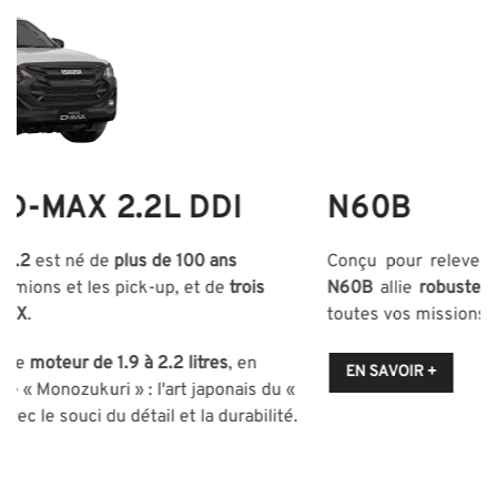
N60B
Conçu pour relever tous les défis, l’
Isuzu D-Max Space
N60B
allie
robustesse et adaptabilité
pour exceller dans
toutes vos missions, même les plus exigeantes.
EN SAVOIR +