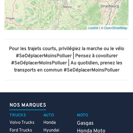
Leaflet
| ©
OpenStreetMap
Pour les trajets courts, privilégiez la marche ou le vélo
#SeDéplacerMoinsPolluer |
Pensez à covoiturer
#SeDéplacerMoinsPolluer |
Au quotidien, prenez les
transports en commun #SeDéplacerMoinsPolluer
NOS MARQUES
TRUCKS
AUTO
MOTO
Volvo Trucks
Honda
Gasgas
Ford Trucks
Hyundai
Honda Moto