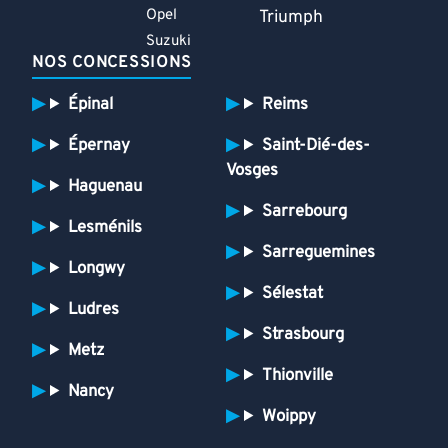
Opel
Triumph
Suzuki
NOS CONCESSIONS
Épinal
Reims
Épernay
Saint-Dié-des-
Vosges
Haguenau
Sarrebourg
Lesménils
Sarreguemines
Longwy
Sélestat
Ludres
Strasbourg
Metz
Thionville
Nancy
Woippy