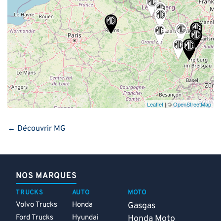
Leaflet
| ©
OpenStreetMap
← Découvrir MG
NOS MARQUES
TRUCKS
AUTO
MOTO
Volvo Trucks
Honda
Gasgas
Ford Trucks
Hyundai
Honda Moto