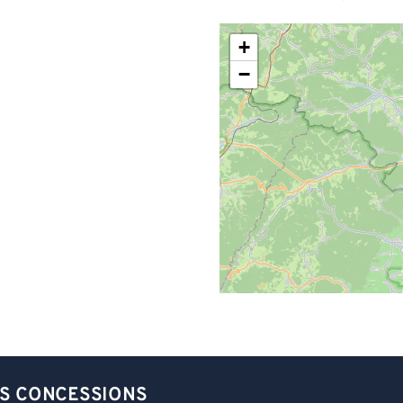
+
−
S CONCESSIONS