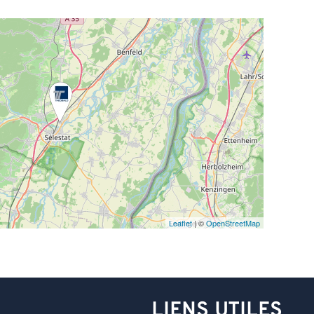
Leaflet
| ©
OpenStreetMap
LIENS UTILES